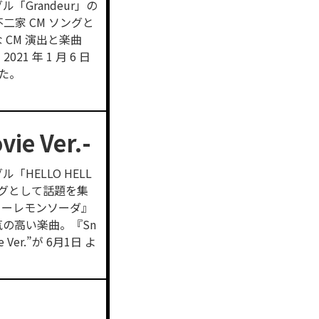
ル「Grandeur」の
二家 CM ソングと
CM 演出と楽曲
1 年 1 月 6 日
した。
ie Ver.-
ル「HELLO HELL
ングとして話題を集
ニーレモンソーダ』
の高い楽曲。『Sn
Ver.”が 6月1日 よ