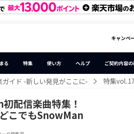
キャンペ
まる
特集
使い方
ヘルプ
ご契約内容の
特集vol.
ガイド -新しい発見がここに-
Man初配信楽曲特集！
どこでもSnowMan
ジック編集室