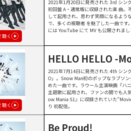
2021年1月20日に発売された 3rd シング
初回盤 A・通常版に収録された楽 曲。不
して起用され、思わず笑顔になるような 
で、多くの視聴者 を魅了した一曲です。202
には YouTube にて MV も公開されま
ぐ聴く
HELLO HELLO -Mov
2021年7月14日に発売された 4th シング
O」。Snow Man初のポップなラブソ
めた一曲です。ラウール主演映画『ハ
主題歌に起用され、ファンの間でも人気
ow Mania S1』に収録されていた“Movie 
ぐ聴く
り 初配信。
Be Proud!