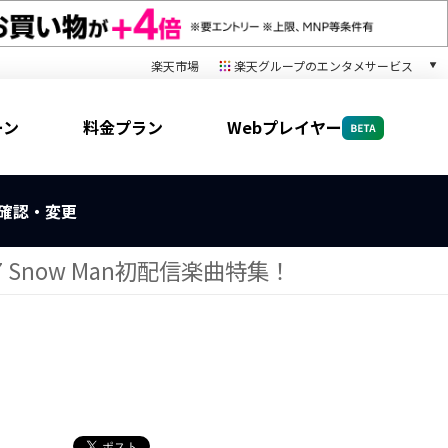
楽天市場
楽天グループのエンタメサービス
音楽配信
楽天ミュージック
ーン
料金プラン
Webプレイヤー
本/ゲーム/CD/DVD
楽天ブックス
電子書籍
楽天Kobo
確認・変更
雑誌読み放題
楽天マガジン
17 Snow Man初配信楽曲特集！
動画配信
楽天TV
動画配信ガイド
Rakuten PLAY
無料テレビ
Rチャンネル
チケット
楽天チケット