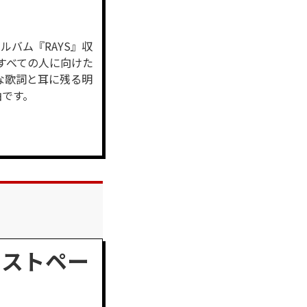
h アルバム『RAYS』収
るすべての人に向けた
きな歌詞と耳に残る明
曲です。
ティストペー