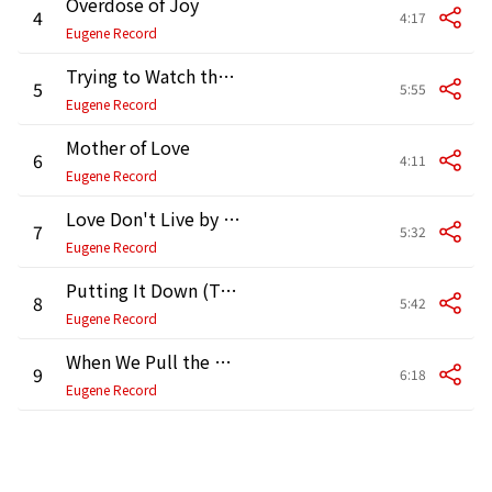
Overdose of Joy
4
4:17
Eugene Record
Trying to Watch the Wind
5
5:55
Eugene Record
Mother of Love
6
4:11
Eugene Record
Love Don't Live by Sex Alone
7
5:32
Eugene Record
Putting It Down (To the Way I Feel About You)
8
5:42
Eugene Record
When We Pull the Shades
9
6:18
Eugene Record