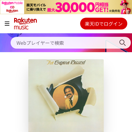
キャンペーン
料金プラン
楽天IDでログイン
Webプレイヤー
使い方
ご契約内容の確認・変更
ヘルプ
初回30日間無料お試し