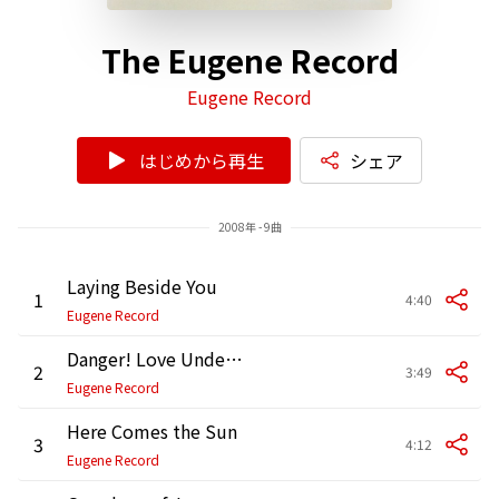
The Eugene Record
Eugene Record
はじめから再生
シェア
2008年 - 9曲
Laying Beside You
1
4:40
Eugene Record
Danger! Love Under Pressure
2
3:49
Eugene Record
Here Comes the Sun
3
4:12
Eugene Record