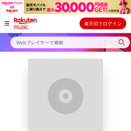
キャンペーン
料金プラン
楽天IDでログイン
Webプレイヤー
使い方
ご契約内容の確認・変更
ヘルプ
初回30日間無料お試し