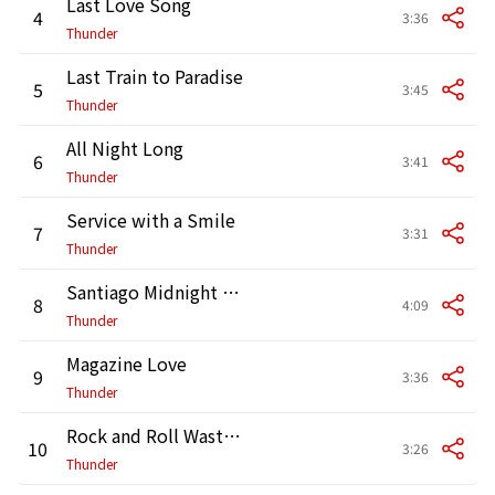
Last Love Song
4
3:36
Thunder
Last Train to Paradise
5
3:45
Thunder
All Night Long
6
3:41
Thunder
Service with a Smile
7
3:31
Thunder
Santiago Midnight Moonlight
8
4:09
Thunder
Magazine Love
9
3:36
Thunder
Rock and Roll Wasteland
10
3:26
Thunder