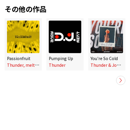
その他の作品
Passionfruit
Pumping Up
You're So Cold
T
hunder, melting patterns, noetic
T
hunder & John Skyfield
Thunder