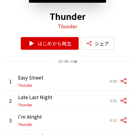
Thunder
Thunder
はじめから再生
シェア
2013年 - 10曲
Easy Street
1
4:33
Thunder
Late Last Night
2
3:55
Thunder
I'm Alright
3
3:12
Thunder