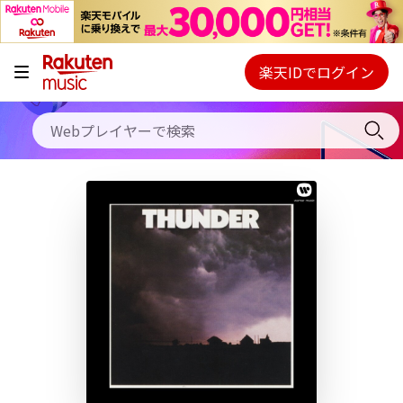
キャンペーン
料金プラン
楽天IDでログイン
Webプレイヤー
使い方
ご契約内容の確認・変更
ヘルプ
初回30日間無料お試し