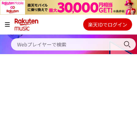
キャンペーン
料金プラン
楽天IDでログイン
Webプレイヤー
使い方
ご契約内容の確認・変更
ヘルプ
初回30日間無料お試し