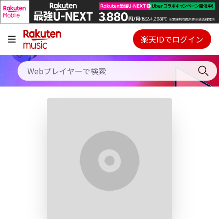
キャンペーン
料金プラン
楽天IDでログイン
Webプレイヤー
使い方
ご契約内容の確認・変更
ヘルプ
初回30日間無料お試し