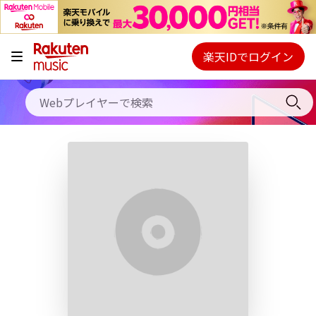
キャンペーン
料金プラン
楽天IDでログイン
Webプレイヤー
使い方
ご契約内容の確認・変更
ヘルプ
初回30日間無料お試し