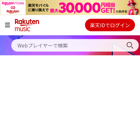
キャンペーン
料金プラン
楽天IDでログイン
Webプレイヤー
使い方
ご契約内容の確認・変更
ヘルプ
初回30日間無料お試し