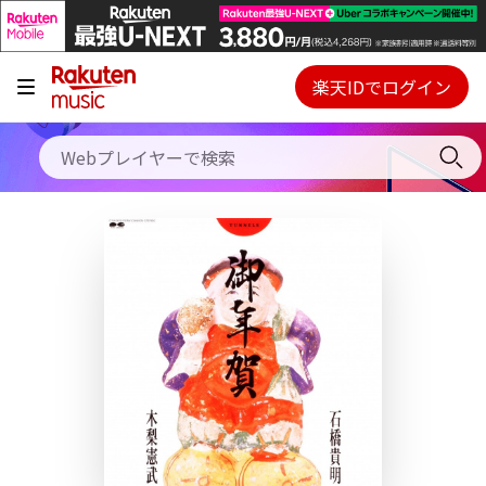
キャンペーン
料金プラン
楽天IDでログイン
Webプレイヤー
使い方
ご契約内容の確認・変更
ヘルプ
初回30日間無料お試し