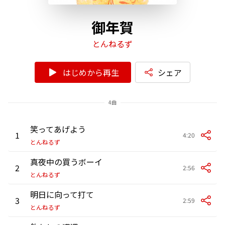
御年賀
とんねるず
はじめから再生
シェア
4曲
笑ってあげよう
1
4:20
とんねるず
真夜中の買うボーイ
2
2:56
とんねるず
明日に向って打て
3
2:59
とんねるず