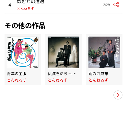
飲むとの遭遇
4
2:29
とんねるず
その他の作品
青年の主張
仏滅そだち 〜とんねるず 続一番
雨の西麻布
とんねるず
とんねるず
とんねるず