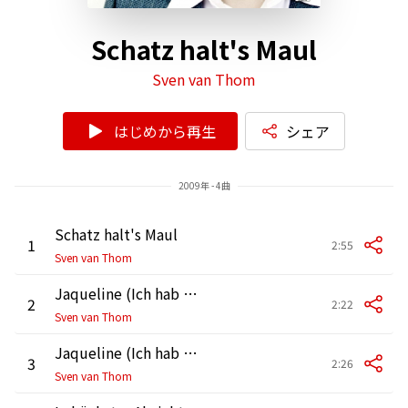
Schatz halt's Maul
Sven van Thom
はじめから再生
シェア
2009年 - 4曲
Schatz halt's Maul
1
2:55
Sven van Thom
Jaqueline (Ich hab Berlin gekauft) [Single Version]
2
2:22
Sven van Thom
Jaqueline (Ich hab Berlin gekauft) [Banjo Version]
3
2:26
Sven van Thom