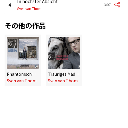
In höchster Absicht
4
3:07
Sven van Thom
その他の作品
Phantomschmerz
Trauriges Mädchen
Sven van Thom
Sven van Thom