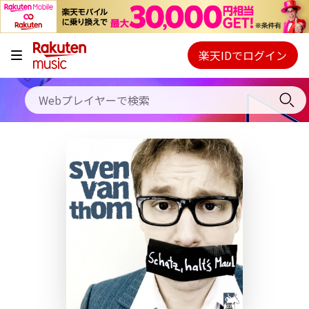
キャンペーン
料金プラン
楽天IDでログイン
Webプレイヤー
使い方
ご契約内容の確認・変更
ヘルプ
初回30日間無料お試し