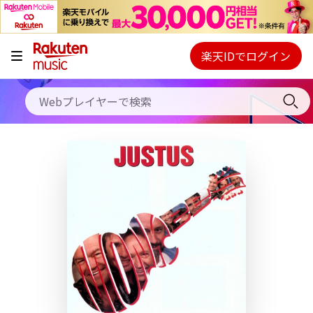
キャンペーン
料金プラン
楽天IDでログイン
Webプレイヤー
使い方
ご契約内容の確認・変更
ヘルプ
初回30日間無料お試し