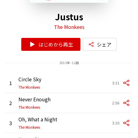
Justus
The Monkees
はじめから再生
シェア
2013年 - 12曲
Circle Sky
1
3:31
The Monkees
Never Enough
2
2:56
The Monkees
Oh, What a Night
3
3:10
The Monkees