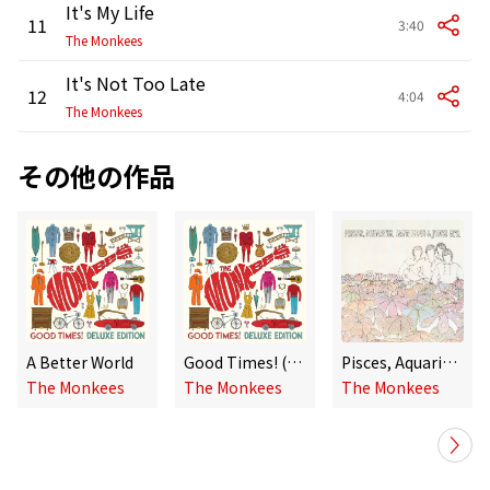
It's My Life
11
3:40
The Monkees
It's Not Too Late
12
4:04
The Monkees
その他の作品
A Better World
Good Times! (10th Anniversary Deluxe Edition)
Pisces, Aquarius, Capricorn & Jones Ltd. (Super Deluxe Edition)
The Monkees
The Monkees
The Monkees