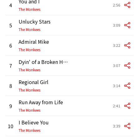
You and I
4
2:56
The Monkees
Unlucky Stars
5
3:09
The Monkees
Admiral Mike
6
3:22
The Monkees
Dyin' of a Broken Heart
7
3:07
The Monkees
Regional Girl
8
3:14
The Monkees
Run Away from Life
9
2:41
The Monkees
I Believe You
10
3:39
The Monkees