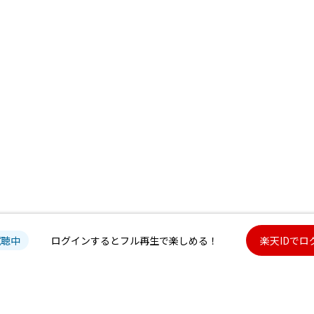
試聴中
ログインするとフル再生で楽しめる！
楽天IDでロ