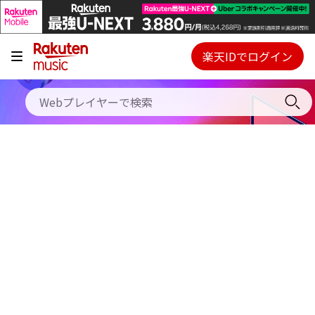
キャンペーン
料金プラン
楽天IDでログイン
Webプレイヤー
使い方
ご契約内容の確認・変更
ヘルプ
初回30日間無料お試し