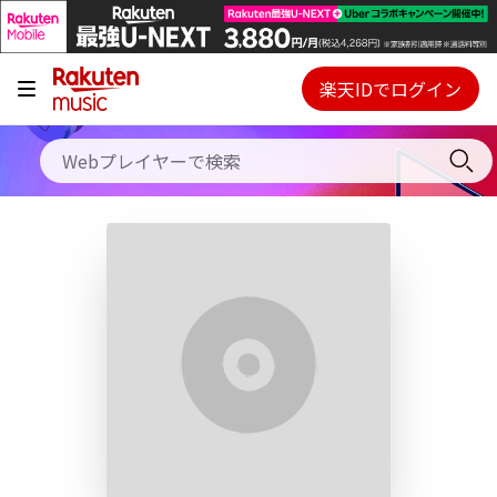
キャンペーン
料金プラン
楽天IDでログイン
Webプレイヤー
使い方
ご契約内容の確認・変更
ヘルプ
初回30日間無料お試し