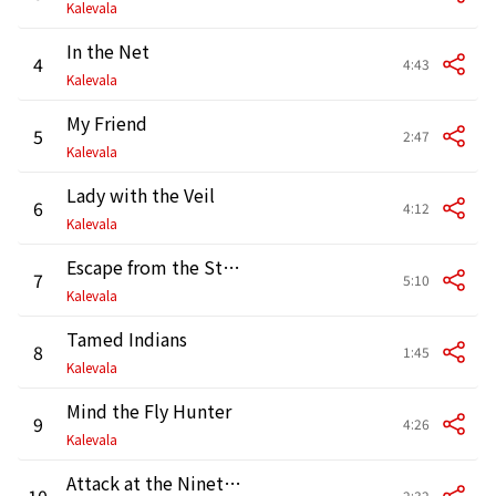
Kalevala
In the Net
4
4:43
Kalevala
My Friend
5
2:47
Kalevala
Lady with the Veil
6
4:12
Kalevala
Escape from the Storm
7
5:10
Kalevala
Tamed Indians
8
1:45
Kalevala
Mind the Fly Hunter
9
4:26
Kalevala
Attack at the Nineteen Hundsred
10
2:32