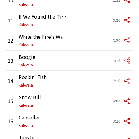
Kalevala
If We Found the Time
11
3:36
Kalevala
While the Fire's Warm
12
3:20
Kalevala
Boogie
13
4:18
Kalevala
Rockin' Fish
14
2:10
Kalevala
Snow Bill
15
4:00
Kalevala
Capseller
16
3:20
Kalevala
Jungle