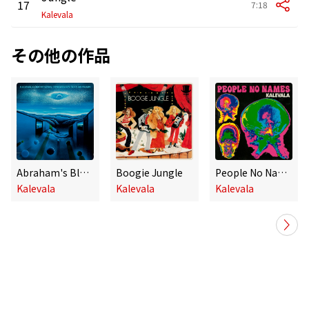
17
7:18
Kalevala
その他の作品
Abraham's Blue Refrain
Boogie Jungle
People No Names
Kalevala
Kalevala
Kalevala