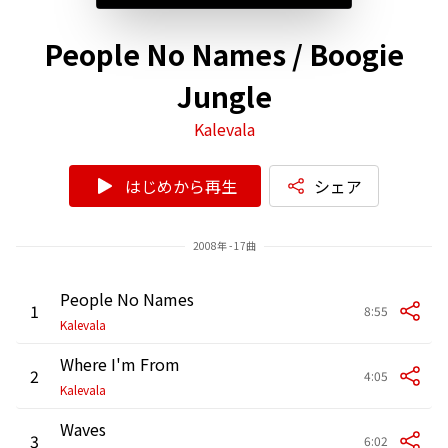
People No Names / Boogie
Jungle
Kalevala
はじめから再生
シェア
2008年 - 17曲
People No Names
1
8:55
Kalevala
Where I'm From
2
4:05
Kalevala
Waves
3
6:02