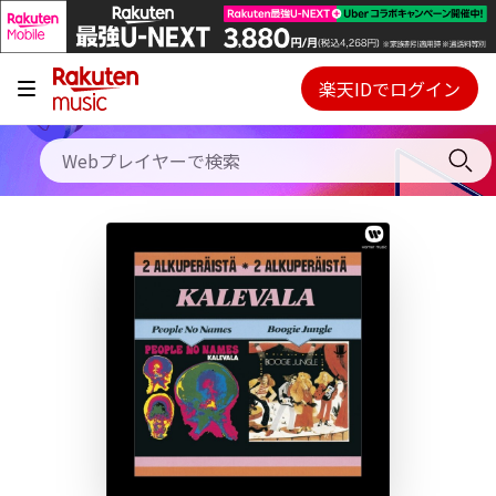
キャンペーン
料金プラン
楽天IDでログイン
Webプレイヤー
使い方
ご契約内容の確認・変更
ヘルプ
初回30日間無料お試し