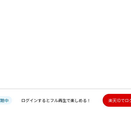
試聴中
ログインするとフル再生で楽しめる！
楽天IDでロ