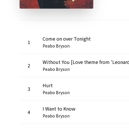
Come on over Tonight
1
Peabo Bryson
2
Peabo Bryson
Hurt
3
Peabo Bryson
I Want to Know
4
Peabo Bryson