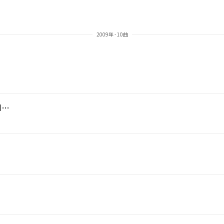
2009年 - 10曲
Without You [Love theme from 'Leonard Part 6' duet with Regina Belle]