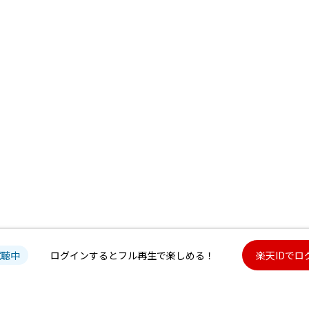
試聴中
ログインするとフル再生で楽しめる！
楽天IDでロ