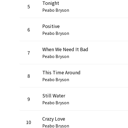
Tonight
5
Peabo Bryson
Positive
6
Peabo Bryson
When We Need It Bad
7
Peabo Bryson
This Time Around
8
Peabo Bryson
Still Water
9
Peabo Bryson
Crazy Love
10
Peabo Bryson