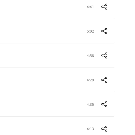
4:41
5:02
4:58
4:29
4:35
4:13