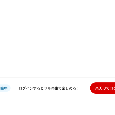
試聴中
ログインするとフル再生で楽しめる！
楽天IDでロ