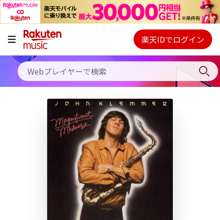
キャンペーン
料金プラン
楽天IDでログイン
Webプレイヤー
使い方
ご契約内容の確認・変更
ヘルプ
初回30日間無料お試し