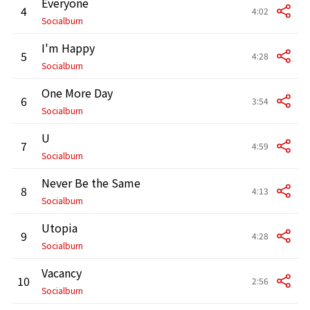
Everyone
4
4:02
Socialburn
I'm Happy
5
4:28
Socialburn
One More Day
6
3:54
Socialburn
U
7
4:59
Socialburn
Never Be the Same
8
4:13
Socialburn
Utopia
9
4:28
Socialburn
Vacancy
10
2:56
Socialburn