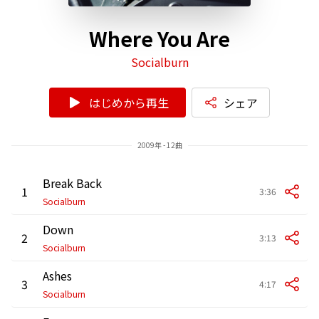
Where You Are
Socialburn
はじめから再生
シェア
2009年 - 12曲
Break Back
1
3:36
Socialburn
Down
2
3:13
Socialburn
Ashes
3
4:17
Socialburn