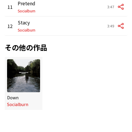
Pretend
11
3:47
Socialburn
Stacy
12
3:49
Socialburn
その他の作品
Down
Socialburn