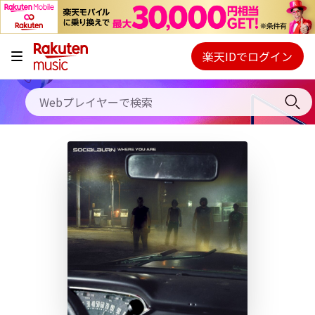
キャンペーン
料金プラン
楽天IDでログイン
Webプレイヤー
使い方
ご契約内容の確認・変更
ヘルプ
初回30日間無料お試し