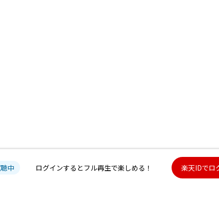
試聴中
ログインするとフル再生で楽しめる！
楽天IDでロ