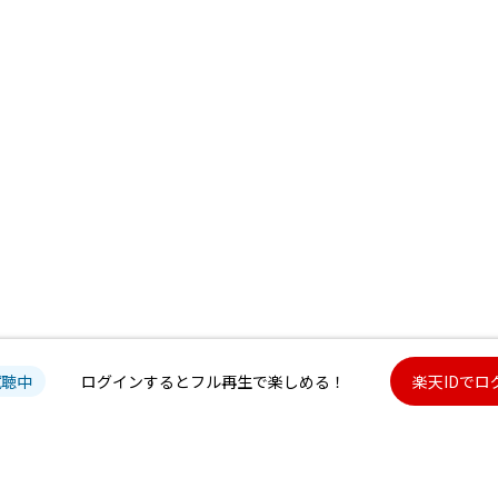
試聴中
ログインするとフル再生で楽しめる！
楽天IDでロ