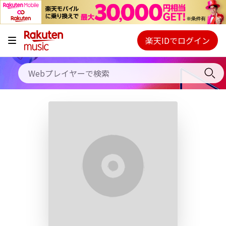
キャンペーン
料金プラン
楽天IDでログイン
Webプレイヤー
使い方
ご契約内容の確認・変更
ヘルプ
初回30日間無料お試し