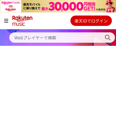
キャンペーン
料金プラン
楽天IDでログイン
Webプレイヤー
使い方
ご契約内容の確認・変更
ヘルプ
初回30日間無料お試し