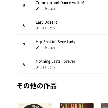
Come on and Dance with Me
5
Willie Hutch
Easy Does It
6
Willie Hutch
Hip Shakin' Sexy Lady
7
Willie Hutch
Nothing Lasts Forever
8
Willie Hutch
その他の作品