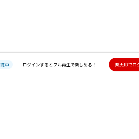
試聴中
ログインするとフル再生で楽しめる！
楽天IDでロ