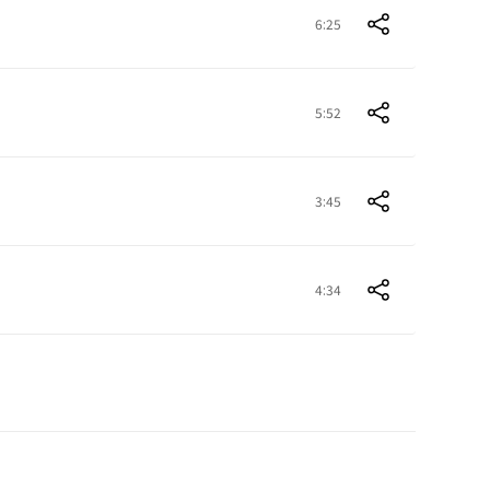
6:25
5:52
3:45
4:34