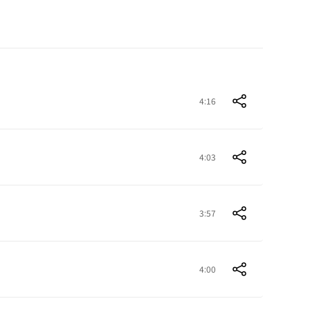
4:16
4:03
3:57
4:00