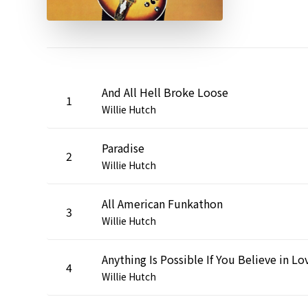
And All Hell Broke Loose
1
Willie Hutch
Paradise
2
Willie Hutch
All American Funkathon
3
Willie Hutch
Anything Is Possible If You Believe in Lo
4
Willie Hutch