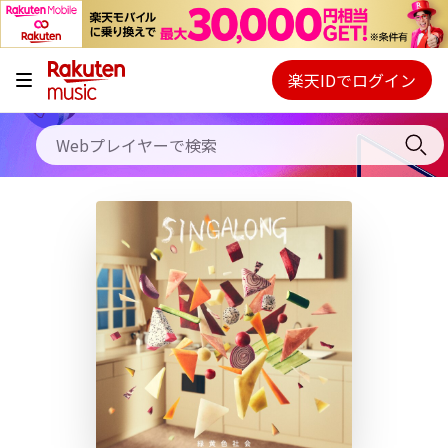
キャンペーン
料金プラン
楽天IDでログイン
Webプレイヤー
使い方
ご契約内容の確認・変更
ヘルプ
初回30日間無料お試し