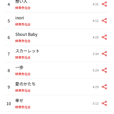
想い人
4
4:31
緑黄色社会
inori
5
4:12
緑黄色社会
Shout Baby
6
4:25
緑黄色社会
スカーレット
7
3:34
緑黄色社会
一歩
8
5:24
緑黄色社会
愛のかたち
9
4:29
緑黄色社会
幸せ
10
5:12
緑黄色社会