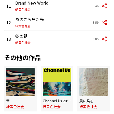
Brand New World
11
3:46
緑黄色社会
あのころ見た光
12
3:59
緑黄色社会
冬の朝
13
5:05
緑黄色社会
その他の作品
章
Channel Us 2025 Live at 東京体育館
風に乗る
緑黄色社会
緑黄色社会
緑黄色社会