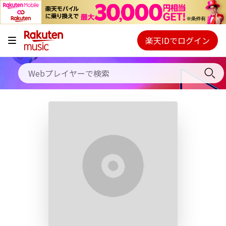
キャンペーン
料金プラン
楽天IDでログイン
Webプレイヤー
使い方
ご契約内容の確認・変更
ヘルプ
初回30日間無料お試し