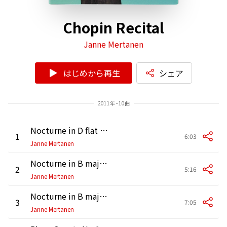
Chopin Recital
Janne Mertanen
はじめから再生
シェア
2011年 - 10曲
Nocturne in D flat major Op.27 No.2
1
6:03
Janne Mertanen
Nocturne in B major Op.32 No.1
2
5:16
Janne Mertanen
Nocturne in B major Op.62 No.1
3
7:05
Janne Mertanen