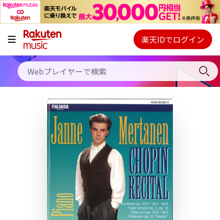
キャンペーン
料金プラン
楽天IDでログイン
Webプレイヤー
使い方
ご契約内容の確認・変更
ヘルプ
初回30日間無料お試し