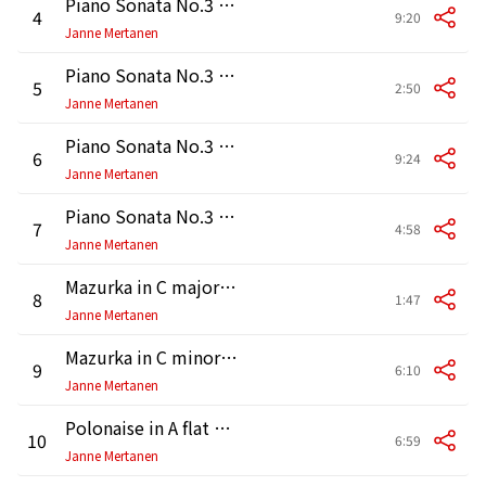
Piano Sonata No.3 in B minor Op.58 : I Allegro maestoso
4
9:20
Janne Mertanen
Piano Sonata No.3 in B minor Op.58 : II Scherzo [Molto vivace]
5
2:50
Janne Mertanen
Piano Sonata No.3 in B minor Op.58 : III Largo
6
9:24
Janne Mertanen
Piano Sonata No.3 in B minor Op.58 : IV Finale [Agitato]
7
4:58
Janne Mertanen
Mazurka in C major Op.56 No.2
8
1:47
Janne Mertanen
Mazurka in C minor Op.56 No.3
9
6:10
Janne Mertanen
Polonaise in A flat major Op.53, 'Heroic'
10
6:59
Janne Mertanen