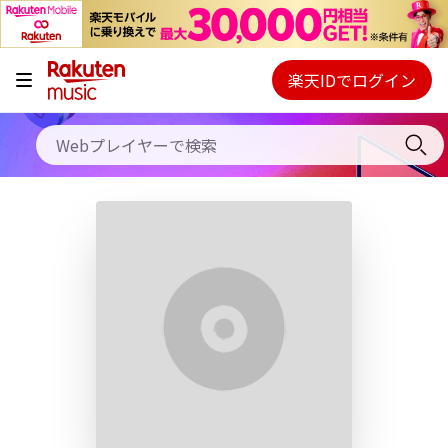
キャンペーン
料金プラン
楽天IDでログイン
Webプレイヤー
使い方
ご契約内容の確認・変更
ヘルプ
初回30日間無料お試し