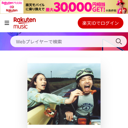
キャンペーン
料金プラン
楽天IDでログイン
Webプレイヤー
使い方
ご契約内容の確認・変更
ヘルプ
初回30日間無料お試し