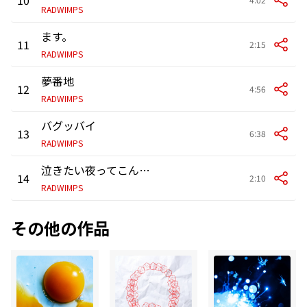
RADWIMPS
ます。
11
2:15
RADWIMPS
夢番地
12
4:56
RADWIMPS
バグッバイ
13
6:38
RADWIMPS
泣きたい夜ってこんな感じ
14
2:10
RADWIMPS
その他の作品