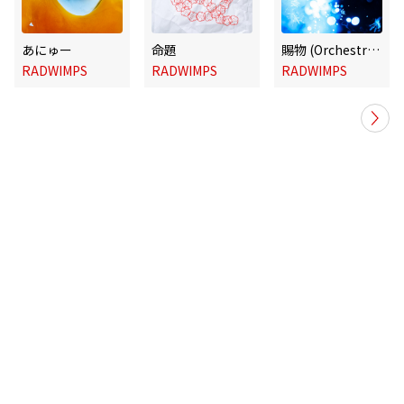
あにゅー
命題
賜物 (Orchestra Version)
RADWIMPS
RADWIMPS
RADWIMPS