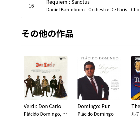
Requiem : Sanctus
16
aniel Bare
その他の作品
Verdi: Don Carlo
Domingo: Pur
P
lácido Domingo, Montserrat Caballé, Ruggero Raimondi, Sherrill Milnes, Shirley Verrett, Orchestra of the Royal Opera House, Covent Garden, Carlo Maria Giulini
Plácido Domingo