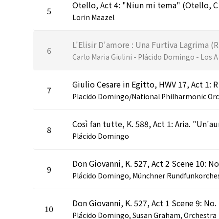
Otello, 
5
Lorin Maazel
L'E
6
arlo Mari
Giulio Cesare i
7
8
Plácido Domingo
9
Don Gi
10
lácido Domi