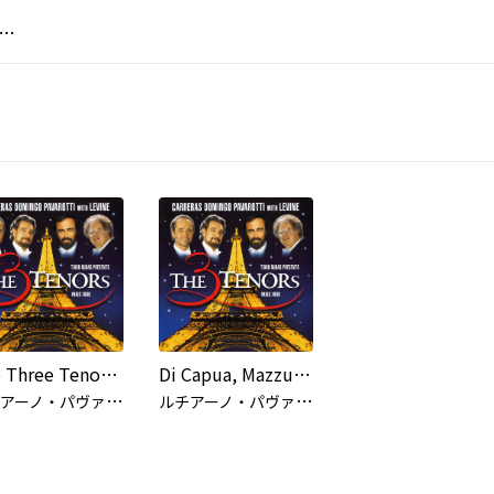
D
nboim - Orchestre De Paris - Choeur Orchestre De Paris - Plácido Domingo
The Three Tenors - Paris 1998
Di Capua, Mazzucchi: 'O sole mio (Arr. Schifrin) (Live in Paris / 1998)
ル
チアーノ・パヴァロッティ
ル
チアーノ・パヴァロッティ