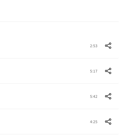
2:53
5:17
5:42
4:25