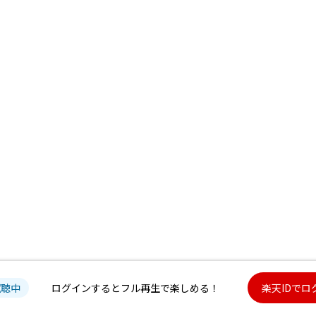
試聴中
ログインするとフル再生で楽しめる！
楽天IDでロ