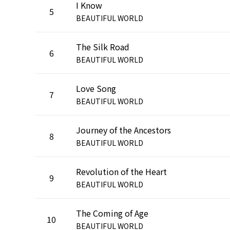
I Know
5
BEAUTIFUL WORLD
The Silk Road
6
BEAUTIFUL WORLD
Love Song
7
BEAUTIFUL WORLD
Journey of the Ancestors
8
BEAUTIFUL WORLD
Revolution of the Heart
9
BEAUTIFUL WORLD
The Coming of Age
10
BEAUTIFUL WORLD