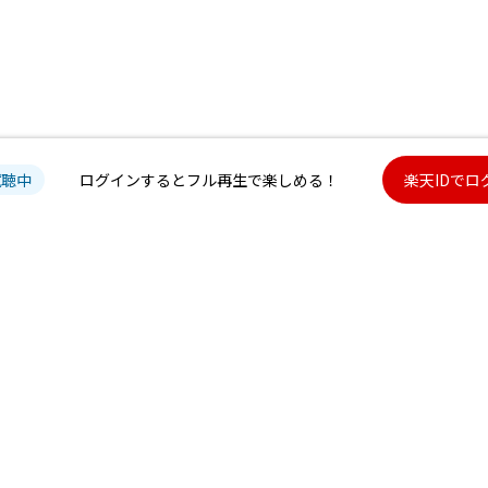
試聴中
ログインするとフル再生で楽しめる！
楽天IDでロ