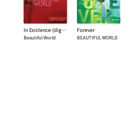
In Existence (digitally remastered version)
Forever
Beautiful World
BEAUTIFUL WORLD