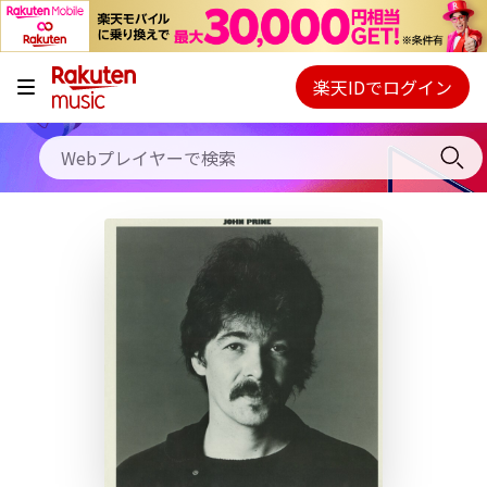
キャンペーン
料金プラン
楽天IDでログイン
Webプレイヤー
使い方
ご契約内容の確認・変更
ヘルプ
初回30日間無料お試し