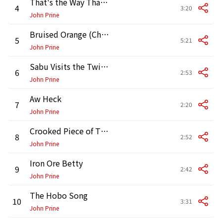
That's the Way That the World Goes 'Round
4
3:20
John Prine
Bruised Orange (Chain of Sorrow)
5
5:21
John Prine
Sabu Visits the Twin Cities Alone
6
2:53
John Prine
Aw Heck
7
2:20
John Prine
Crooked Piece of Time
8
2:52
John Prine
Iron Ore Betty
9
2:42
John Prine
The Hobo Song
10
3:31
John Prine