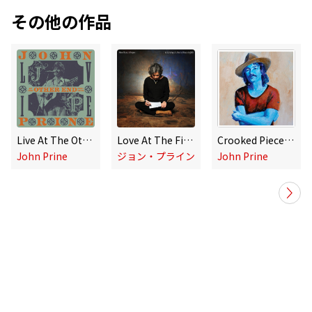
その他の作品
Live At The Other End, Dec 1975
Love At The Five & Dime
Crooked Piece of Time: The Atlantic & Asylum Albums (1971-1980)
John Prine
ジョン・プライン
John Prine