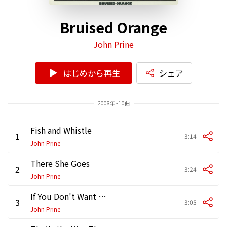
Bruised Orange
John Prine
はじめから再生
シェア
2008年 - 10曲
Fish and Whistle
1
3:14
John Prine
There She Goes
2
3:24
John Prine
If You Don't Want My Love
3
3:05
John Prine