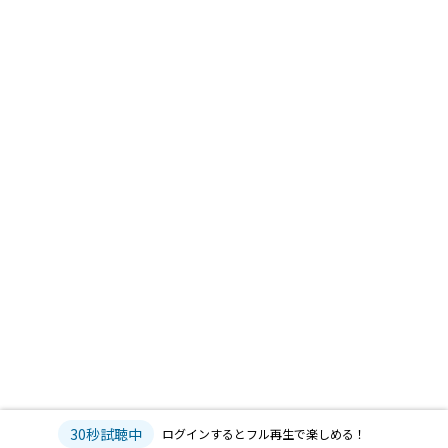
30秒試聴中
ログインするとフル再生で楽しめる！