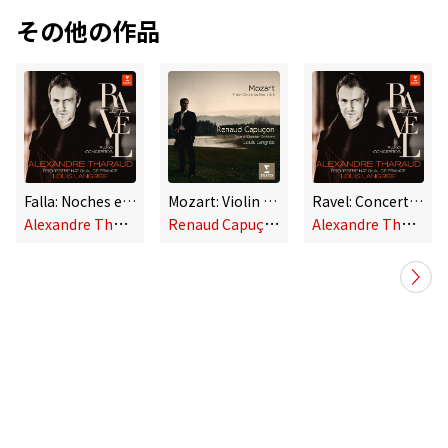
その他の作品
Falla: Noches en los jardines de España: II. Danza Lejana
Mozart: Violin Concertos
Ravel: Concertos - Falla: Noches en los jardines de España
A
lexandre Tharaud, Orchestre National de France, Louis Langrée
R
enaud Capuçon, Louis Langrée & Scottish Chamber Orchestra
A
lexandre Tharaud, Orchestre National de France, Louis Langrée