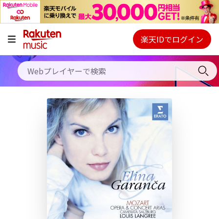
キャンペーン
料金プラン
楽天IDでログイン
Webプレイヤー
使い方
ご契約内容の確認・変更
ヘルプ
初回30日間無料お試し