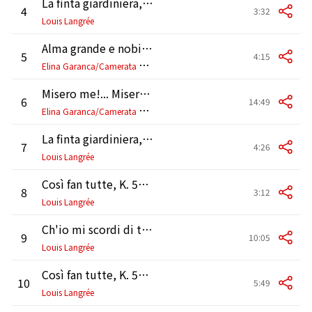
La finta giardiniera, K. 196, Act 3: "Va' pure ad altri in braccio" (Ramiro)
4
3:32
Louis Langrée
Alma grande e nobil core K578
5
4:15
E
lina Garanca/Camerata Salzburg/Louis Langree
Misero me!... Misero pargoletto K. 77
6
14:49
E
lina Garanca/Camerata Salzburg/Louis Langree
La finta giardiniera, K. 196, Act 1: "Se l'augellin sen fugge" (Ramiro)
7
4:26
Louis Langrée
Così fan tutte, K. 588, Act 1: "Ah, scostati!... Smanie implacabili" (Dorabella)
8
3:12
Louis Langrée
Ch'io mi scordi di te... Non temer, amato bene, K. 505
9
10:05
Louis Langrée
Così fan tutte, K. 588, Act 1: "Temerari!" - "Come scoglio" (Fiordiligi)
10
5:49
Louis Langrée