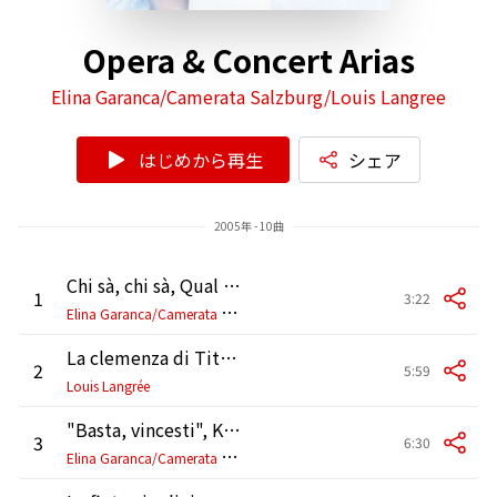
Opera & Concert Arias
Elina Garanca/Camerata Salzburg/Louis Langree
はじめから再生
シェア
2005年 - 10曲
Chi sà, chi sà, Qual sia K582
1
3:22
E
lina Garanca/Camerata Salzburg/Louis Langree
La clemenza di Tito, K. 621, Act 1: "Deh, se piacer mi vuoi" (Vitellia)
2
5:59
Louis Langrée
"Basta, vincesti", K. 486a
3
6:30
E
lina Garanca/Camerata Salzburg/Louis Langree