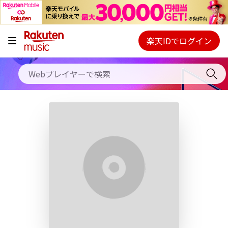
キャンペーン
料金プラン
楽天IDでログイン
Webプレイヤー
使い方
ご契約内容の確認・変更
ヘルプ
初回30日間無料お試し