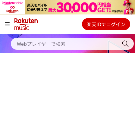
キャンペーン
料金プラン
楽天IDでログイン
Webプレイヤー
使い方
ご契約内容の確認・変更
ヘルプ
初回30日間無料お試し