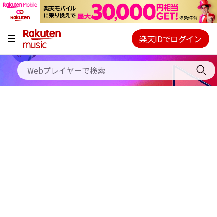
キャンペーン
料金プラン
楽天IDでログイン
Webプレイヤー
使い方
ご契約内容の確認・変更
ヘルプ
初回30日間無料お試し