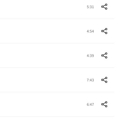
5:31
4:54
4:39
7:43
6:47