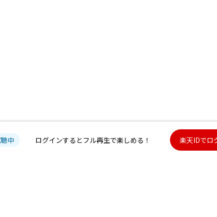
試聴中
ログインするとフル再生で楽しめる！
楽天IDでロ