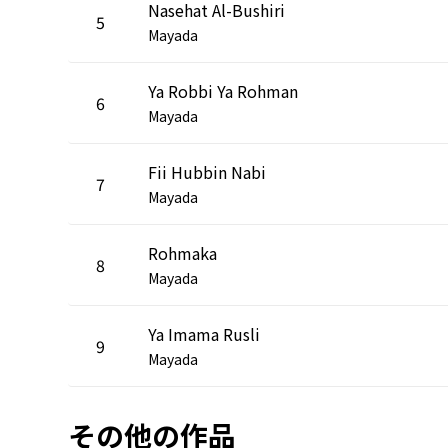
Nasehat Al-Bushiri
5
Mayada
Ya Robbi Ya Rohman
6
Mayada
Fii Hubbin Nabi
7
Mayada
Rohmaka
8
Mayada
Ya Imama Rusli
9
Mayada
その他の作品