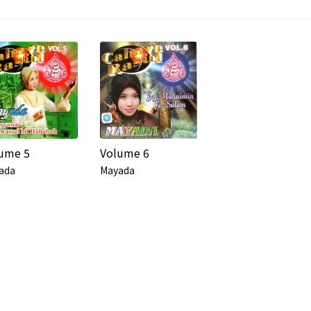
ume 5
Volume 6
ada
Mayada