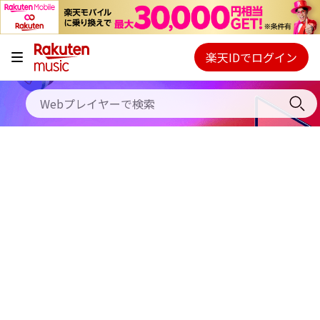
キャンペーン
料金プラン
楽天IDでログイン
Webプレイヤー
使い方
ご契約内容の確認・変更
ヘルプ
初回30日間無料お試し