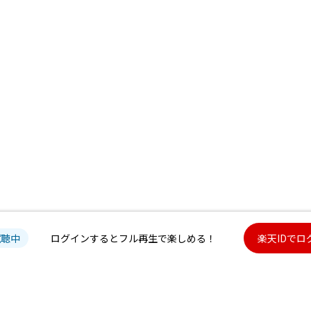
試聴中
ログインするとフル再生で楽しめる！
楽天IDでロ