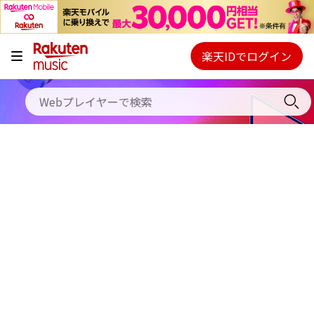
キャンペーン
料金プラン
楽天IDでログイン
Webプレイヤー
使い方
ご契約内容の確認・変更
ヘルプ
初回30日間無料お試し