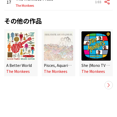
17
1:03
The Monkees
その他の作品
A Better World
Pisces, Aquarius, Capricorn & Jones Ltd. (Super Deluxe Edition)
She (Mono TV Version)
The Monkees
The Monkees
The Monkees