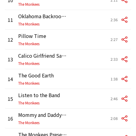
The Monkees
Oklahoma Backroom Dancer
11
2:36
The Monkees
Pillow Time
12
2:27
The Monkees
Calico Girlfriend Samba
13
2:33
The Monkees
The Good Earth
14
1:38
The Monkees
Listen to the Band
15
2:46
The Monkees
Mommy and Daddy (Alternate Version)
16
2:08
The Monkees
The Monkees Present Radio Promo