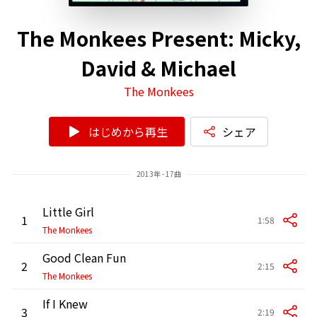
The Monkees Present: Micky,
David & Michael
The Monkees
はじめから再生
シェア
2013年 - 17曲
Little Girl
1
1:58
The Monkees
Good Clean Fun
2
2:15
The Monkees
If I Knew
3
2:19