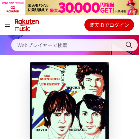
キャンペーン
料金プラン
楽天IDでログイン
Webプレイヤー
使い方
ご契約内容の確認・変更
ヘルプ
初回30日間無料お試し