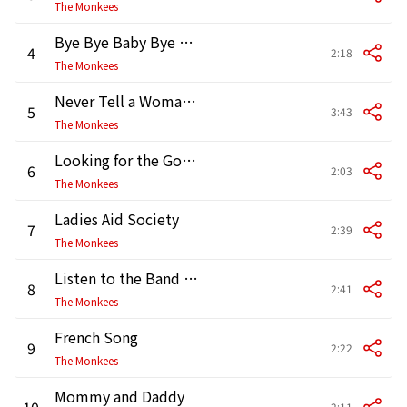
The Monkees
Bye Bye Baby Bye Bye
4
2:18
The Monkees
Never Tell a Woman Yes
5
3:43
The Monkees
Looking for the Good Times
6
2:03
The Monkees
Ladies Aid Society
7
2:39
The Monkees
Listen to the Band (Alternate Stereo Mix)
8
2:41
The Monkees
French Song
9
2:22
The Monkees
Mommy and Daddy
10
2:11