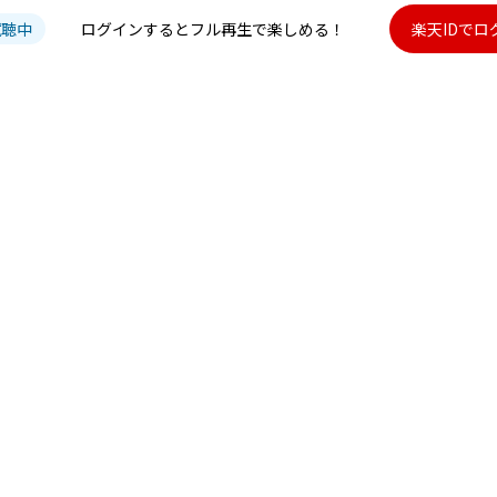
試聴中
ログインするとフル再生で楽しめる！
楽天IDでロ