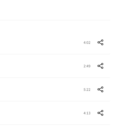
4:02
2:49
5:22
4:13