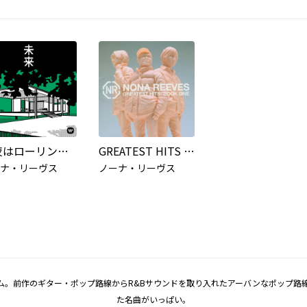
今夜はローリング・ストーン feat. RHYMESTER
GREATEST HITS / BOOK ONE (BONUS TRACK)
ナ・リーヴス
ノーナ・リーヴス
バム。前作のギター・ポップ路線からR&Bサウンドを取り入れたアーバンなポップ路
た名曲がいっぱい。