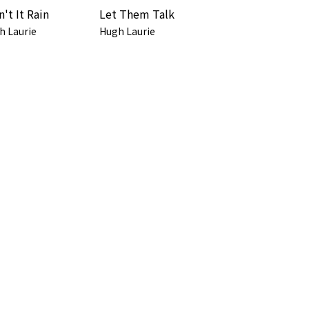
n't It Rain
Let Them Talk
h Laurie
Hugh Laurie