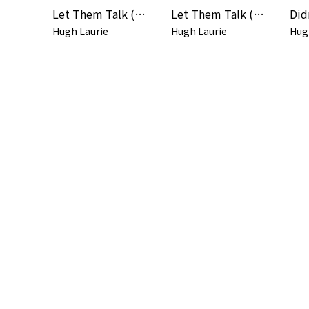
Let Them Talk (Bonus Track Version)
Let Them Talk (Special Edition)
Did
Hugh Laurie
Hugh Laurie
Hug