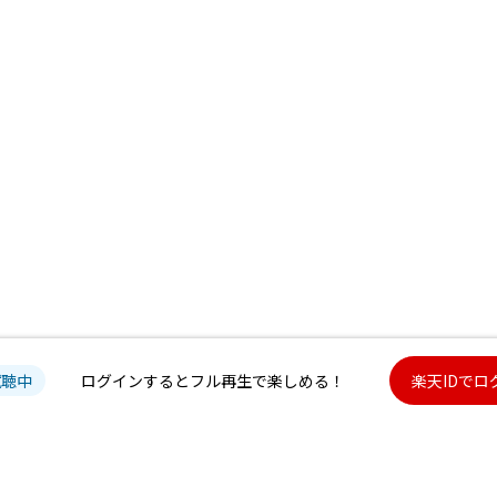
試聴中
ログインするとフル再生で楽しめる！
楽天IDでロ