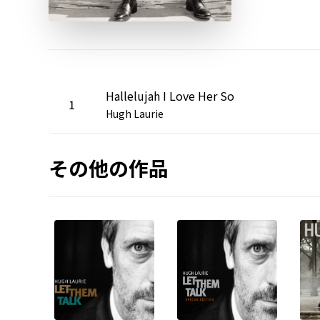
Hallelujah I Love Her So
1
Hugh Laurie
その他の作品