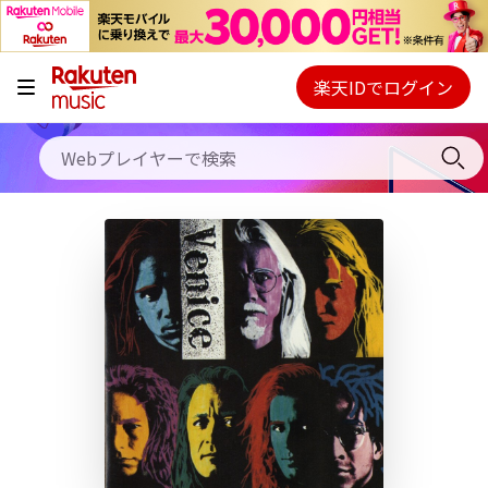
キャンペーン
料金プラン
楽天IDでログイン
Webプレイヤー
使い方
ご契約内容の確認・変更
ヘルプ
初回30日間無料お試し