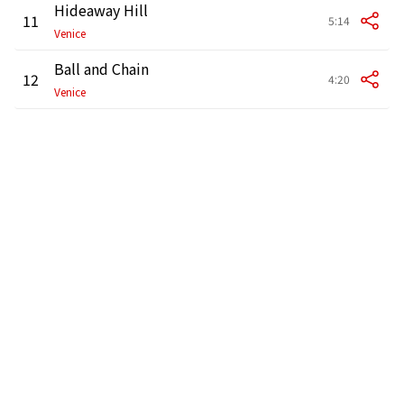
Hideaway Hill
11
5:14
Venice
Ball and Chain
12
4:20
Venice