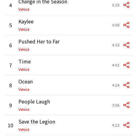
Change in the Season
4
5:19
Venice
Kaylee
5
4:09
Venice
Pushed Her to Far
6
4:33
Venice
Time
7
4:02
Venice
Ocean
8
4:24
Venice
People Laugh
9
3:56
Venice
Save the Legion
10
4:13
Venice