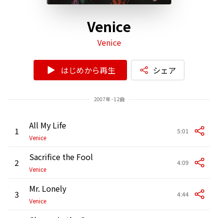
Venice
Venice
はじめから再生
シェア
2007年 - 12曲
All My Life
1
5:01
Venice
Sacrifice the Fool
2
4:09
Venice
Mr. Lonely
3
4:44
Venice