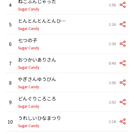
ねこふんじゃった
4
1:56
Sugar Candy
とんとんとんとんひげじいさん
5
1:16
Sugar Candy
七つの子
6
1:30
Sugar Candy
おつかいありさん
7
0:40
Sugar Candy
やぎさんゆうびん
8
1:06
Sugar Candy
どんぐりころころ
9
1:02
Sugar Candy
うれしいひなまつり
10
1:18
Sugar Candy