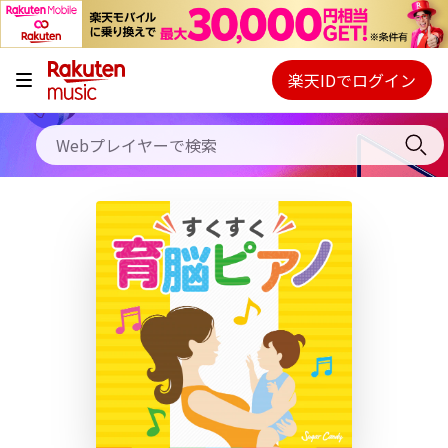
キャンペーン
料金プラン
楽天IDでログイン
Webプレイヤー
使い方
ご契約内容の確認・変更
ヘルプ
初回30日間無料お試し