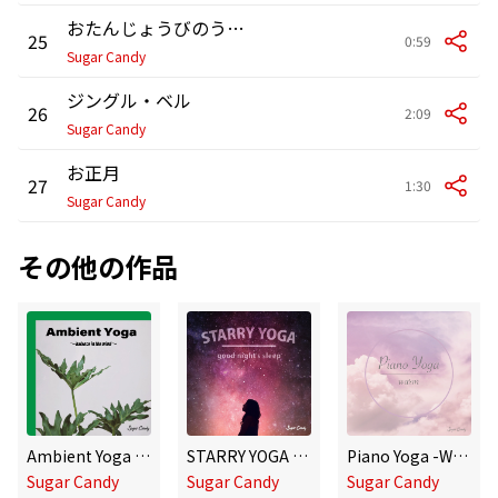
おたんじょうびのうた (ハッピー・バースデイ・トゥ・ユー)
25
0:59
Sugar Candy
ジングル・ベル
26
2:09
Sugar Candy
お正月
27
1:30
Sugar Candy
その他の作品
Ambient Yoga 〜Balance in the Mind〜
STARRY YOGA 〜good night's sleep〜
Piano Yoga -Warm-
Sugar Candy
Sugar Candy
Sugar Candy