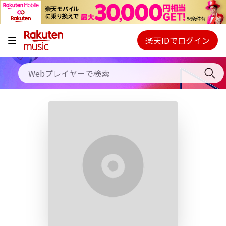
キャンペーン
料金プラン
楽天IDでログイン
Webプレイヤー
使い方
ご契約内容の確認・変更
ヘルプ
初回30日間無料お試し