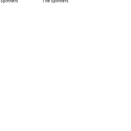
 Spinners
The Spinners