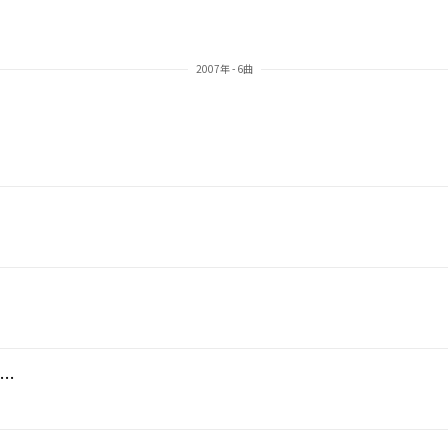
2007年 - 6曲
ley: Working My Way Back to You / Forgive Me, Girl