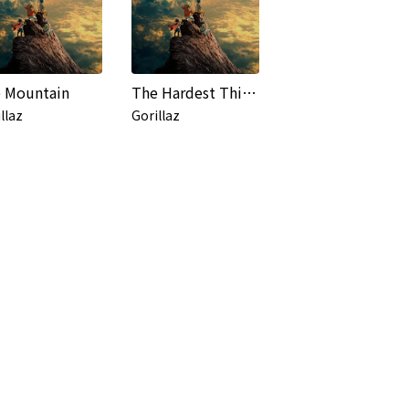
 Mountain
The Hardest Thing (feat. Tony Allen) / Orange County (feat. Bizarrap, Kara Jackson and Anoushka Shankar)
llaz
Gorillaz