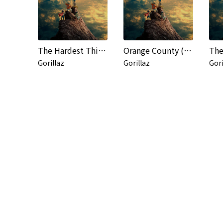
The Hardest Thing (feat. Tony Allen) / Orange County (feat. Bizarrap, Kara Jackson and Anoushka Shankar)
Orange County (feat. Bizarrap, Kara Jackson and Anoushka Shankar)
The
Gorillaz
Gorillaz
Gori