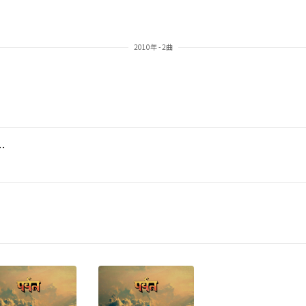
2010年 - 2曲
ey) [The Joker Remix]