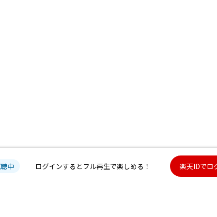
試聴中
ログインするとフル再生で楽しめる！
楽天IDでロ