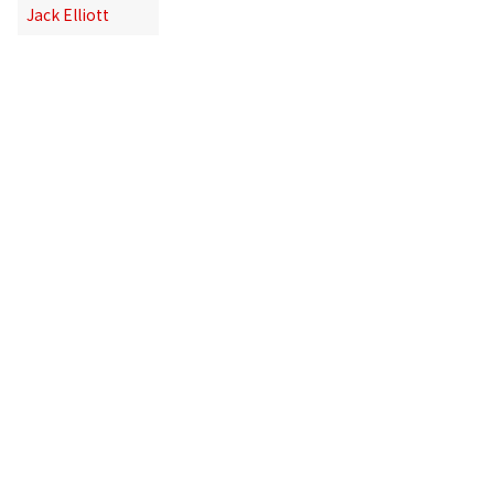
Jack Elliott